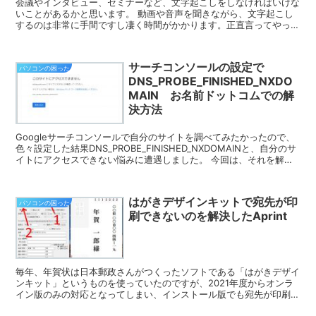
会議やインタビュー、セミナーなど、文字起こしをしなければいけな
いことがあるかと思います。 動画や音声を聞きながら、文字起こし
するのは非常に手間ですし凄く時間がかかります。正直言ってやって
らんないレベルで大変です。 この記事では、...
サーチコンソールの設定で
パソコンの困った
DNS_PROBE_FINISHED_NXDO
MAIN お名前ドットコムでの解
決方法
Googleサーチコンソールで自分のサイトを調べてみたかったので、
色々設定した結果DNS_PROBE_FINISHED_NXDOMAINと、自分のサ
イトにアクセスできない悩みに遭遇しました。 今回は、それを解決
したのでこちらに...
はがきデザインキットで宛先が印
パソコンの困った
刷できないのを解決したAprint
毎年、年賀状は日本郵政さんがつくったソフトである「はがきデザイ
ンキット」というものを使っていたのですが、2021年度からオンラ
イン版のみの対応となってしまい、インストール版でも宛先が印刷で
きなくなりました。 今回は、はがきデザインキッ...