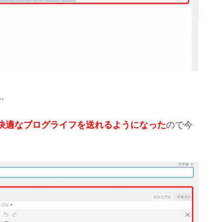
…
快適なブログライフを送れるようになった
ので今
。