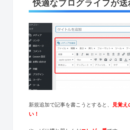
快適なブログライフが送
新規追加で記事を書こうとすると、
見覚えの
い！