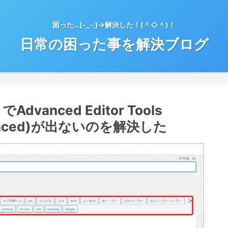
困った…(-_-;)→解決した！(＾◇＾)！
日常の困った事を解決ブログ
vanced Editor Tools
Advanced)が出ないのを解決した