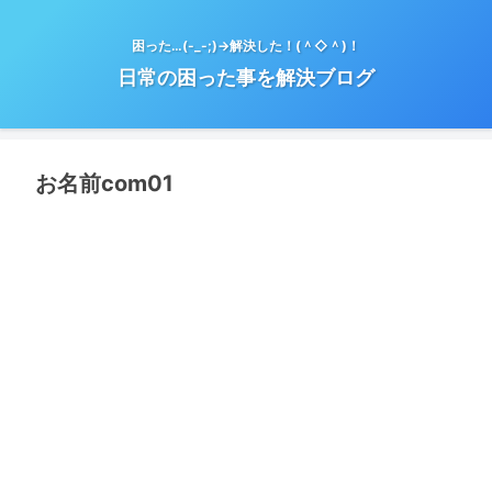
困った…(-_-;)→解決した！(＾◇＾)！
日常の困った事を解決ブログ
お名前com01