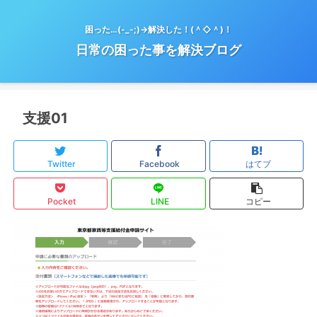
困った…(-_-;)→解決した！(＾◇＾)！
日常の困った事を解決ブログ
支援01
Twitter
Facebook
はてブ
Pocket
LINE
コピー