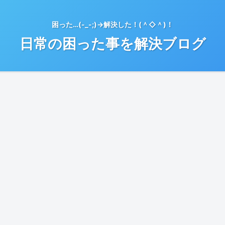
困った…(-_-;)→解決した！(＾◇＾)！
日常の困った事を解決ブログ