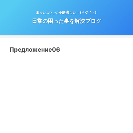
困った…(-_-;)→解決した！(＾◇＾)！
日常の困った事を解決ブログ
Предложение06