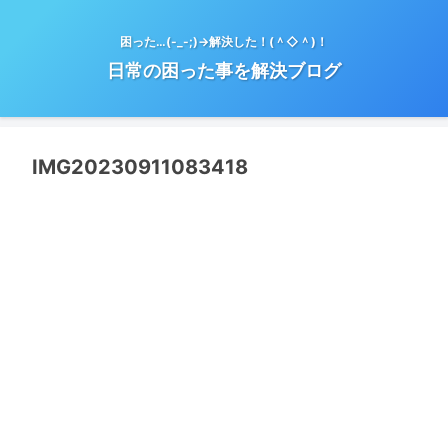
困った…(-_-;)→解決した！(＾◇＾)！
日常の困った事を解決ブログ
IMG20230911083418