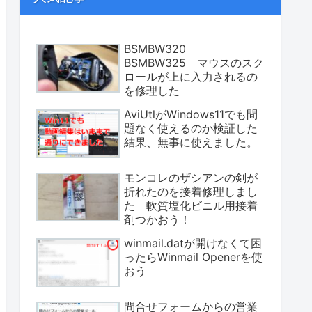
BSMBW320
BSMBW325 マウスのスク
ロールが上に入力されるの
を修理した
AviUtlがWindows11でも問
題なく使えるのか検証した
結果、無事に使えました。
モンコレのザシアンの剣が
折れたのを接着修理しまし
た 軟質塩化ビニル用接着
剤つかおう！
winmail.datが開けなくて困
ったらWinmail Openerを使
おう
問合せフォームからの営業