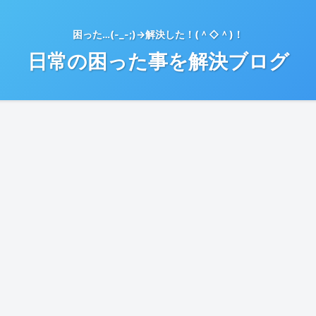
困った…(-_-;)→解決した！(＾◇＾)！
日常の困った事を解決ブログ