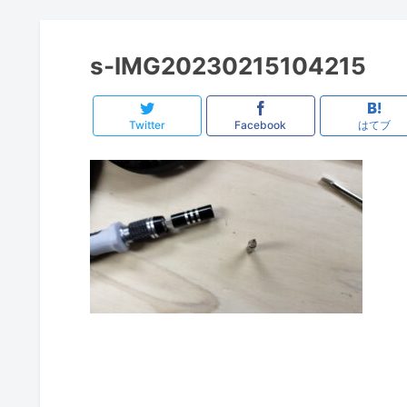
s-IMG20230215104215
Twitter
Facebook
はてブ