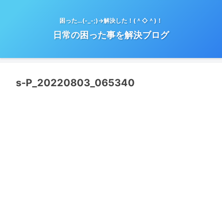
困った…(-_-;)→解決した！(＾◇＾)！
日常の困った事を解決ブログ
s-P_20220803_065340