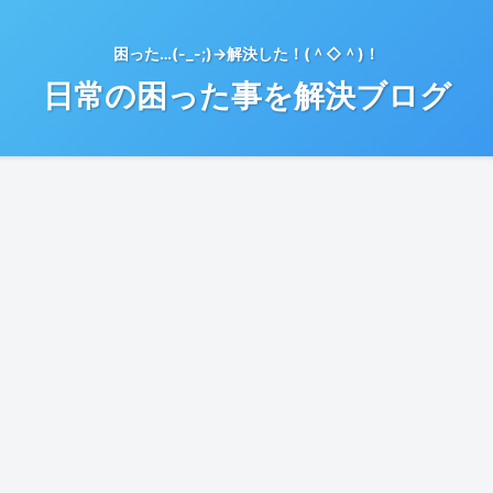
困った…(-_-;)→解決した！(＾◇＾)！
日常の困った事を解決ブログ