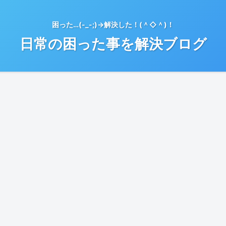
困った…(-_-;)→解決した！(＾◇＾)！
日常の困った事を解決ブログ