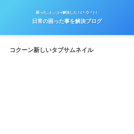
困った…(-_-;)→解決した！(＾◇＾)！
日常の困った事を解決ブログ
コクーン新しいタブサムネイル