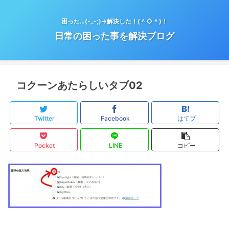
困った…(-_-;)→解決した！(＾◇＾)！
日常の困った事を解決ブログ
コクーンあたらしいタブ02
Twitter
Facebook
はてブ
Pocket
LINE
コピー