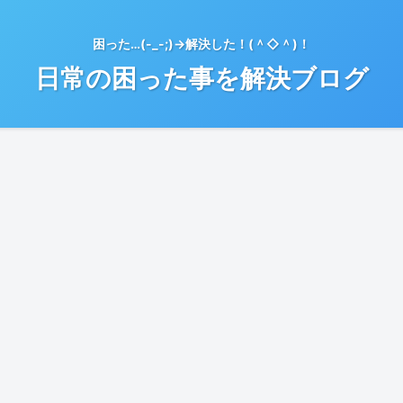
困った…(-_-;)→解決した！(＾◇＾)！
日常の困った事を解決ブログ