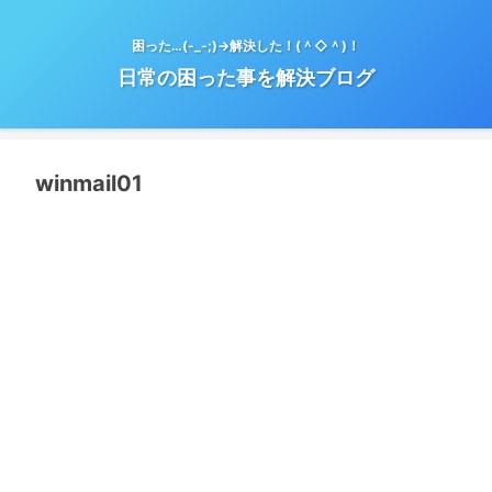
困った…(-_-;)→解決した！(＾◇＾)！
日常の困った事を解決ブログ
winmail01